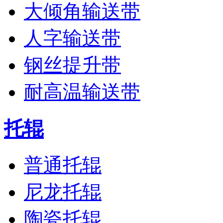
大倾角输送带
人字输送带
钢丝提升带
耐高温输送带
托辊
普通托辊
尼龙托辊
陶瓷托辊