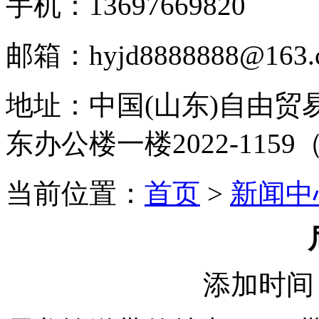
手机：13697669820
邮箱：hyjd8888888@163.c
地址：
中国(山东)自由
东办公楼一楼2022-1159
当前位置：
首页
>
新闻中
添加时间：