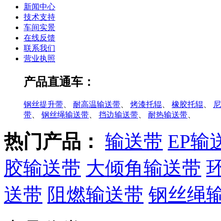
新闻中心
技术支持
车间实景
在线反馈
联系我们
营业执照
产品直通车：
钢丝提升带
、
耐高温输送带
、
烤漆托辊
、
橡胶托辊
、
尼
带
、
钢丝绳输送带
、
挡边输送带
、
耐热输送带
、
热门产品：
输送带
EP输
胶输送带
大倾角输送带
送带
阻燃输送带
钢丝绳