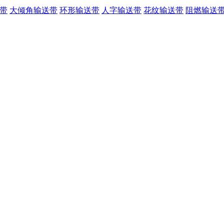
带
大倾角输送带
环形输送带
人字输送带
花纹输送带
阻燃输送