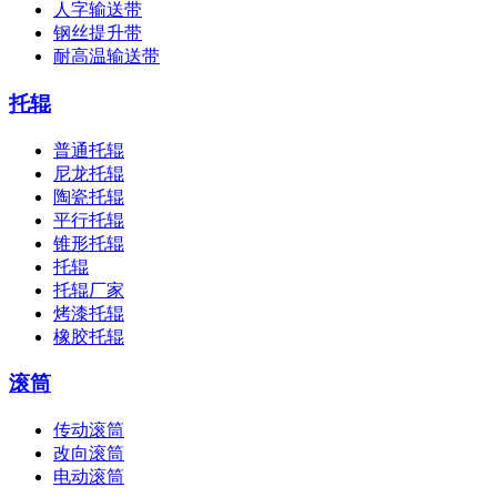
人字输送带
钢丝提升带
耐高温输送带
托辊
普通托辊
尼龙托辊
陶瓷托辊
平行托辊
锥形托辊
托辊
托辊厂家
烤漆托辊
橡胶托辊
滚筒
传动滚筒
改向滚筒
电动滚筒