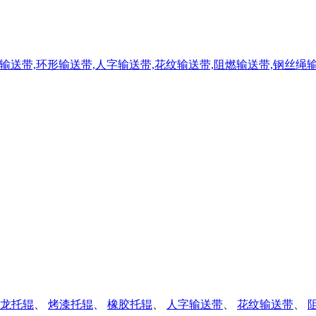
龙托辊
、
烤漆托辊
、
橡胶托辊
、
人字输送带
、
花纹输送带
、