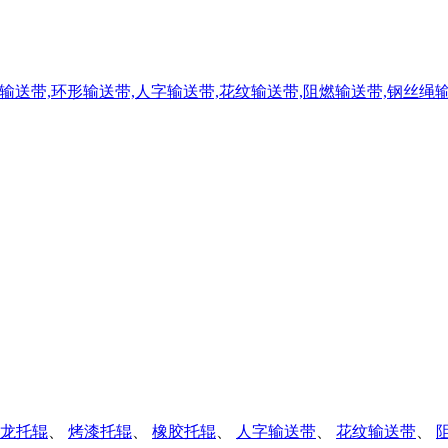
龙托辊
、
烤漆托辊
、
橡胶托辊
、
人字输送带
、
花纹输送带
、