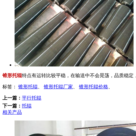
锥形托辊
特点有运转比较平稳，在输送中不会晃荡，品质稳定
标签：
锥形托辊
、
锥形托辊厂家
、
锥形托辊价格
、
上一篇：
平行托辊
下一篇：
托辊
相关产品