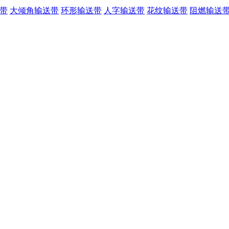
带
大倾角输送带
环形输送带
人字输送带
花纹输送带
阻燃输送