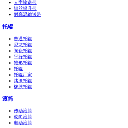
人字输送带
钢丝提升带
耐高温输送带
托辊
普通托辊
尼龙托辊
陶瓷托辊
平行托辊
锥形托辊
托辊
托辊厂家
烤漆托辊
橡胶托辊
滚筒
传动滚筒
改向滚筒
电动滚筒