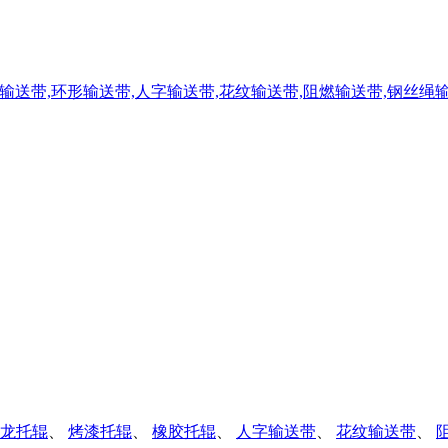
龙托辊
、
烤漆托辊
、
橡胶托辊
、
人字输送带
、
花纹输送带
、