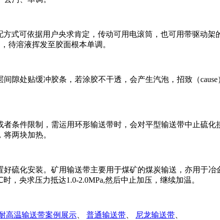
方式可依据用户央求肯定，传动可用电滚筒，也可用带驱动架
两遍，待溶液挥发至胶面根本单调。
隙处贴缓冲胶条，若涂胶不干透，会产生汽泡，招致（cause
者条件限制，需运用环形输送带时，会对平型输送带中止硫化
，将两块加热。
好硫化安装。矿用输送带主要用于煤矿的煤炭输送，亦用于冶
央求压力抵达1.0-2.0MPa,然后中止加压，继续加温。
耐高温输送带案例展示
、
普通输送带
、
尼龙输送带
、