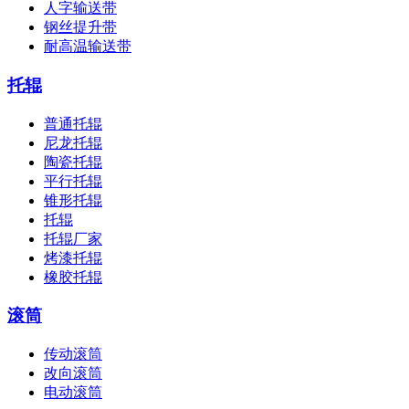
人字输送带
钢丝提升带
耐高温输送带
托辊
普通托辊
尼龙托辊
陶瓷托辊
平行托辊
锥形托辊
托辊
托辊厂家
烤漆托辊
橡胶托辊
滚筒
传动滚筒
改向滚筒
电动滚筒