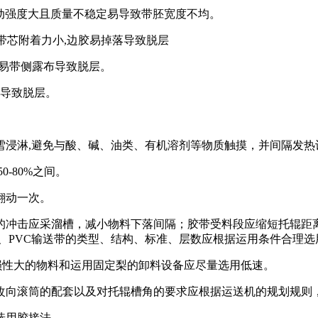
劳动强度大且质量不稳定易导致带胚宽度不均。
带带芯附着力小,边胶易掉落导致脱层
 ,易带侧露布导致脱层。
,导致脱层。
雪浸淋,避免与酸、碱、油类、有机溶剂等物质触摸，并间隔发热
-80%之间。
翻动一次。
的冲击应采溜槽，减小物料下落间隔；胶带受料段应缩短托辊距
、PVC输送带的类型、结构、标准、层数应根据运用条件合理
磨损性大的物料和运用固定梨的卸料设备应尽量选用低速。
改向滚筒的配套以及对托辊槽角的要求应根据运送机的规划规则
选用胶接法。