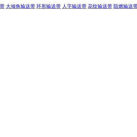
带
大倾角输送带
环形输送带
人字输送带
花纹输送带
阻燃输送