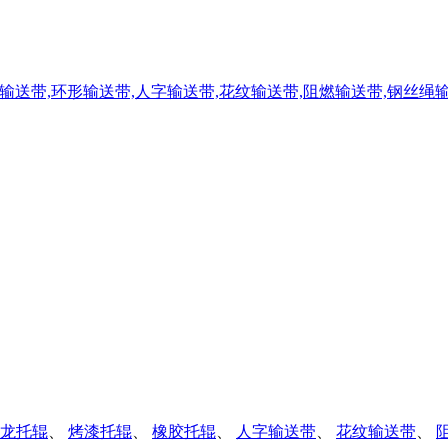
龙托辊
、
烤漆托辊
、
橡胶托辊
、
人字输送带
、
花纹输送带
、