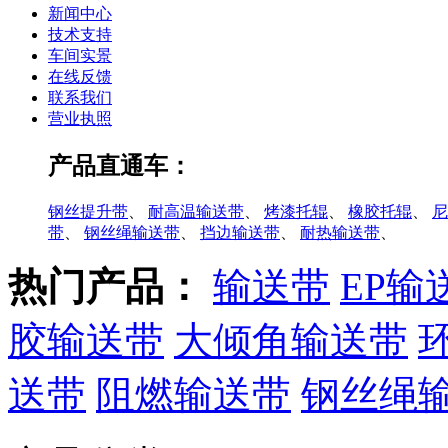
新闻中心
技术支持
车间实景
在线反馈
联系我们
营业执照
产品直通车：
钢丝提升带
、
耐高温输送带
、
烤漆托辊
、
橡胶托辊
、
尼
带
、
钢丝绳输送带
、
挡边输送带
、
耐热输送带
、
热门产品：
输送带
EP输
胶输送带
大倾角输送带
送带
阻燃输送带
钢丝绳