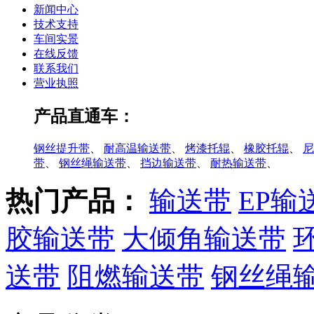
新闻中心
技术支持
车间实景
在线反馈
联系我们
营业执照
产品直通车：
钢丝提升带
、
耐高温输送带
、
烤漆托辊
、
橡胶托辊
、
尼
带
、
钢丝绳输送带
、
挡边输送带
、
耐热输送带
、
热门产品：
输送带
EP输
胶输送带
大倾角输送带
送带
阻燃输送带
钢丝绳