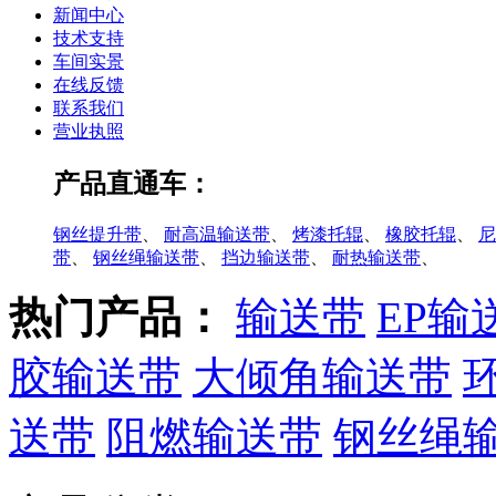
新闻中心
技术支持
车间实景
在线反馈
联系我们
营业执照
产品直通车：
钢丝提升带
、
耐高温输送带
、
烤漆托辊
、
橡胶托辊
、
尼
带
、
钢丝绳输送带
、
挡边输送带
、
耐热输送带
、
热门产品：
输送带
EP输
胶输送带
大倾角输送带
送带
阻燃输送带
钢丝绳